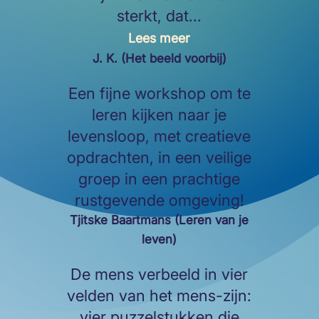
sterkt, dat...
Lees meer
J. K. (Het beeld voorbij)
Een fijne workshop om te
leren kijken naar je
levensloop, met creatieve
opdrachten, in een veilige
groep in een prachtige
rustgevende omgeving!
Tjitske Baartmans (Leren van je
leven)
De mens verbeeld in vier
velden van het mens-zijn:
vier puzzelstukken die