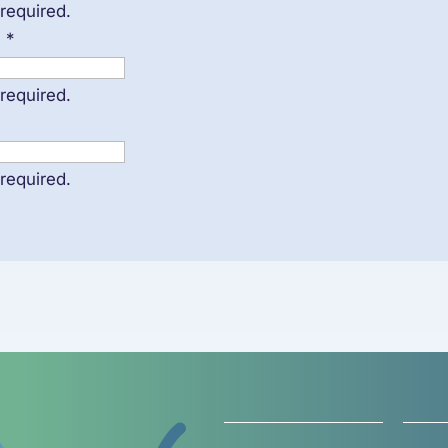
 required.
m
*
 required.
 required.