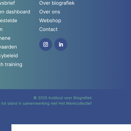
sbrief
Over biografiek
en dashboard
Over ons
estelde
Webshop
en
Contact
mene
waarden
cybeleid
sh training
© 2025 Instituut voor Biografiek
tot stand in samenwerking met
Het Merkcollectief