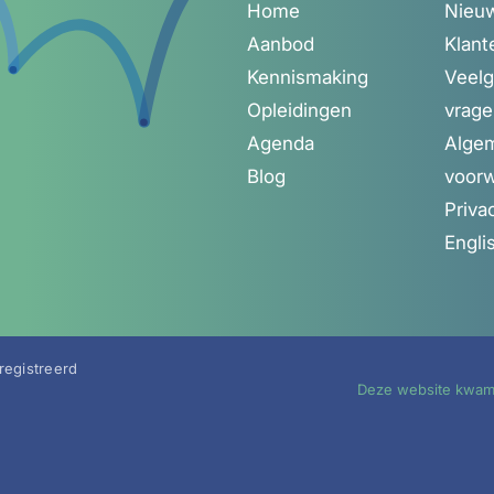
Home
Nieuw
Aanbod
Klant
Kennismaking
Veelg
Opleidingen
vrag
Agenda
Alge
Blog
voor
Priva
Engli
eregistreerd
Deze website kwam 